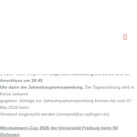
Zum
Jahreshauptversammlung 2026 und Winkelmann Cup 2026
Hau
Inhalt
springen
Von
Markus Schächtele
20. April 2026
Jahreshauptversammlung 2026
Die Jahreshauptversammlung 2026 findet am
Donnerstag, 21. Mai
2026
, im Clubheim
„Anpfiff“ statt. Beginn der
Jugendversammlung um 18:00 Uhr, im
Anschluss um 18:45
Uhr dann die Jahreshauptversammlung.
Die Tagesordnung wird in
Kürze bekannt
gegeben. Anträge zur Jahreshauptversammlung können bis zum 07.
Mai 2026 beim
Vorstand eingereicht werden (vorstand@sv-opfingen.de).
Winckelmann-Cup 2026 der Universität Freiburg beim SV
Opfingen