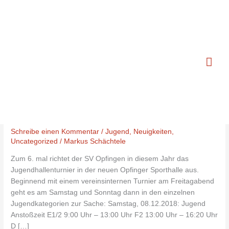
Zum
Hau
Inhalt
springen
Opfinger Halle
6.
6. Jugend Hallenturnier in Opfingen 8.
Jugend
und 9. Dezember 2018
Hallenturnier
Schreibe einen Kommentar
/
Jugend
,
Neuigkeiten
,
in
Uncategorized
/
Markus Schächtele
Opfingen
8.
Zum 6. mal richtet der SV Opfingen in diesem Jahr das
und
Jugendhallenturnier in der neuen Opfinger Sporthalle aus.
9.
Beginnend mit einem vereinsinternen Turnier am Freitagabend
Dezember
geht es am Samstag und Sonntag dann in den einzelnen
2018
Jugendkategorien zur Sache: Samstag, 08.12.2018: Jugend
Anstoßzeit E1/2 9:00 Uhr – 13:00 Uhr F2 13:00 Uhr – 16:20 Uhr
D […]