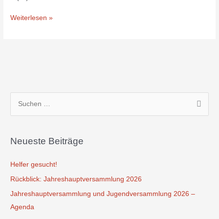
Weiterlesen »
S
u
c
Neueste Beiträge
h
e
Helfer gesucht!
n
Rückblick: Jahreshauptversammlung 2026
n
Jahreshauptversammlung und Jugendversammlung 2026 –
a
Agenda
c