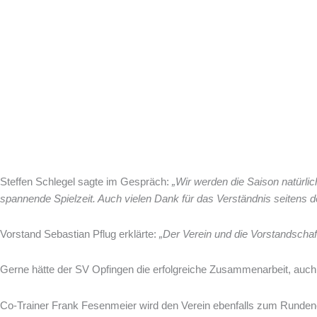
Zum
Steffen Schlegel und Frank Fesenmeier beenden ihre Trainertätigk
Inhalt
springen
Von
Markus Schächtele
10. April 2018
Steffen Schlegel möchte sich, trotz der aktuell erfolgreich verlau
müssen in einer Zeit, in dem die Mannschaft und der Verein des SV Op
Steffen Schlegel sagte im Gespräch:
„Wir werden die Saison natürlic
spannende Spielzeit. Auch vielen Dank für das Verständnis seitens d
Vorstand Sebastian Pflug erklärte:
„Der Verein und die Vorstandschaf
Gerne hätte der SV Opfingen die erfolgreiche Zusammenarbeit, auch ü
Co-Trainer Frank Fesenmeier wird den Verein ebenfalls zum Rundenen