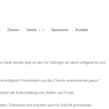
n
Damen
Verein
Sponsoren
Kontakt
geschäft nehmen und bedauert es, diese Entscheidung so treffen zu
en Dank bereits jetzt an den SV Opfingen für diese erfolgreiche und
 erfolgreich funktioniert und die Chemie untereinander passt.“
 jedoch die Entscheidung von Steffen und Frank.
pieltes Trainerduo und möchten auch in Zukunft gemeinsam