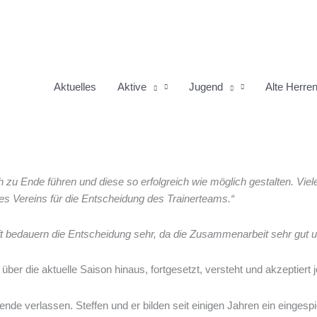
eit beim SV Opfingen zum Rundenende
Aktuelles
Aktive
Jugend
Alte Herre
fenden Saison, zum Rundenende eine regenerative Auszeit vom Fußball
fingens wieder in eine erfolgreiche Fahrspur gelangt ist.
h zu Ende führen und diese so erfolgreich wie möglich gestalten. Viel
es Vereins für die Entscheidung des Trainerteams.“
t bedauern die Entscheidung sehr, da die Zusammenarbeit sehr gut und
ber die aktuelle Saison hinaus, fortgesetzt, versteht und akzeptiert
de verlassen. Steffen und er bilden seit einigen Jahren ein einges