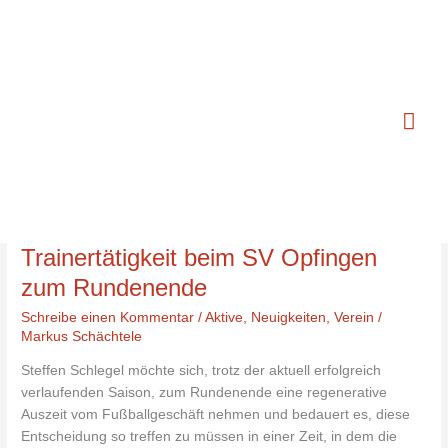
Zum
Hau
Inhalt
springen
Frank Fesenmeier
Steffen
Steffen Schlegel und Frank
Schlegel
Fesenmeier beenden ihre
und
Trainertätigkeit beim SV Opfingen
Frank
Fesenmeier
zum Rundenende
beenden
Schreibe einen Kommentar
/
Aktive
,
Neuigkeiten
,
Verein
/
ihre
Markus Schächtele
Trainertätigkeit
beim
Steffen Schlegel möchte sich, trotz der aktuell erfolgreich
SV
verlaufenden Saison, zum Rundenende eine regenerative
Opfingen
Auszeit vom Fußballgeschäft nehmen und bedauert es, diese
zum
Entscheidung so treffen zu müssen in einer Zeit, in dem die