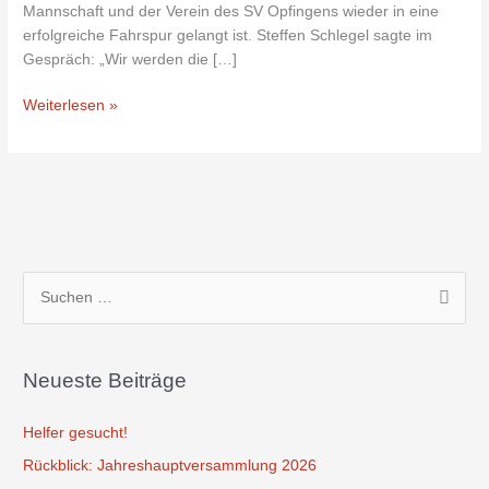
Rundenende
Mannschaft und der Verein des SV Opfingens wieder in eine
erfolgreiche Fahrspur gelangt ist. Steffen Schlegel sagte im
Gespräch: „Wir werden die […]
Weiterlesen »
S
u
c
Neueste Beiträge
h
e
Helfer gesucht!
n
Rückblick: Jahreshauptversammlung 2026
n