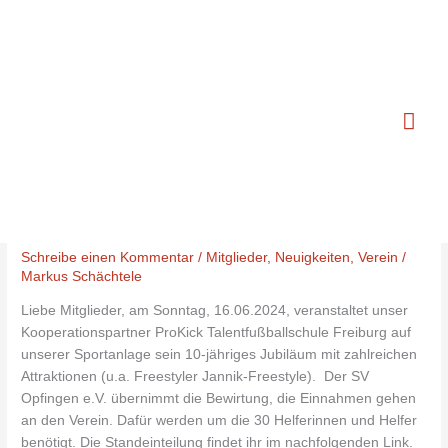
Zum
Hau
Inhalt
springen
Kunstrasen
Mitgliederinformation
Mitgliederinformation zu Terminen
zu
2024!
Terminen
Schreibe einen Kommentar
/
Mitglieder
,
Neuigkeiten
,
Verein
/
2024!
Markus Schächtele
Liebe Mitglieder, am Sonntag, 16.06.2024, veranstaltet unser
Kooperationspartner ProKick Talentfußballschule Freiburg auf
unserer Sportanlage sein 10-jähriges Jubiläum mit zahlreichen
Attraktionen (u.a. Freestyler Jannik-Freestyle). Der SV
Opfingen e.V. übernimmt die Bewirtung, die Einnahmen gehen
an den Verein. Dafür werden um die 30 Helferinnen und Helfer
benötigt. Die Standeinteilung findet ihr im nachfolgenden Link.