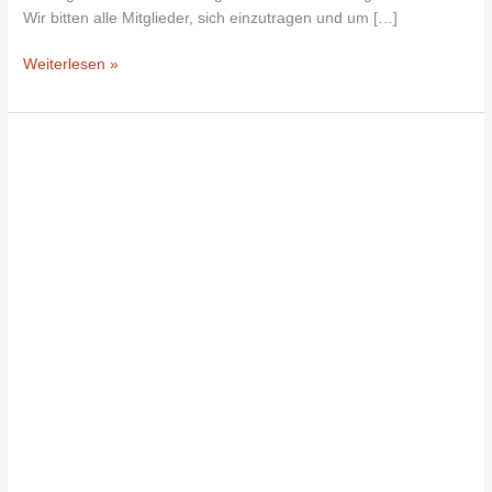
Wir bitten alle Mitglieder, sich einzutragen und um […]
Weiterlesen »
Richtigstellung:
Naturkork
auf
dem
Kunstrasenplatz