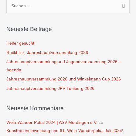
S
u
c
Neueste Beiträge
h
e
Helfer gesucht!
n
Rückblick: Jahreshauptversammlung 2026
n
Jahreshauptversammlung und Jugendversammlung 2026 –
a
Agenda
c
Jahreshauptversammlung 2026 und Winkelmann Cup 2026
h
Jahreshauptversammlung JFV Tuniberg 2026
:
Neueste Kommentare
Wein-Wander-Pokal 2024 | ASV Merdingen e.V.
zu
Kunstraseneinweihung und 61. Wein-Wanderpokal Juli 2024!