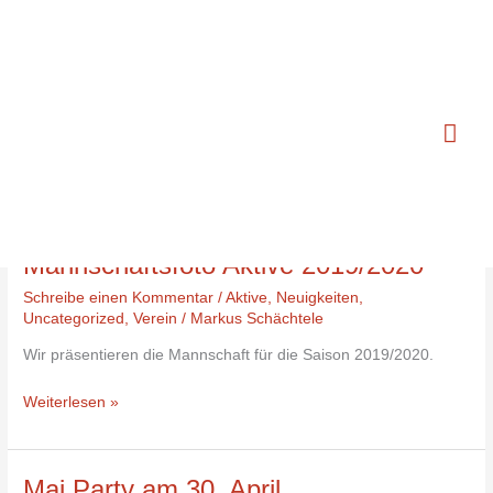
Zum
Hau
Inhalt
springen
Uncategorized
Mannschaftsfoto
Aktive
Mannschaftsfoto Aktive 2019/2020
2019/2020
Schreibe einen Kommentar
/
Aktive
,
Neuigkeiten
,
Uncategorized
,
Verein
/
Markus Schächtele
Wir präsentieren die Mannschaft für die Saison 2019/2020.
Weiterlesen »
Mai
Mai Party am 30. April