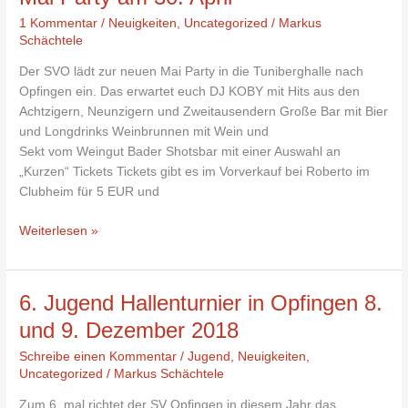
Party
1 Kommentar
/
Neuigkeiten
,
Uncategorized
/
Markus
am
Schächtele
30.
Der SVO lädt zur neuen Mai Party in die Tuniberghalle nach
April
Opfingen ein. Das erwartet euch DJ KOBY mit Hits aus den
Achtzigern, Neunzigern und Zweitausendern Große Bar mit Bier
und Longdrinks Weinbrunnen mit Wein und
Sekt vom Weingut Bader Shotsbar mit einer Auswahl an
„Kurzen“ Tickets Tickets gibt es im Vorverkauf bei Roberto im
Clubheim für 5 EUR und
Weiterlesen »
6.
6. Jugend Hallenturnier in Opfingen 8.
Jugend
und 9. Dezember 2018
Hallenturnier
Schreibe einen Kommentar
/
Jugend
,
Neuigkeiten
,
in
Uncategorized
/
Markus Schächtele
Opfingen
8.
Zum 6. mal richtet der SV Opfingen in diesem Jahr das