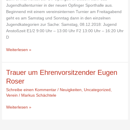
und
Jugendhallenturnier in der neuen Opfinger Sporthalle aus.
9.
Beginnend mit einem vereinsinternen Turnier am Freitagabend
Dezember
geht es am Samstag und Sonntag dann in den einzelnen
2018
Jugendkategorien zur Sache: Samstag, 08.12.2018: Jugend
Anstoßzeit E1/2 9:00 Uhr – 13:00 Uhr F2 13:00 Uhr – 16:20 Uhr
D
Weiterlesen »
Trauer
Trauer um Ehrenvorsitzender Eugen
um
Roser
Ehrenvorsitzender
Schreibe einen Kommentar
/
Neuigkeiten
,
Uncategorized
,
Eugen
Verein
/
Markus Schächtele
Roser
Weiterlesen »