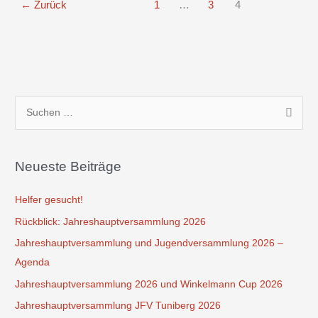
←
Zurück
1
…
3
4
S
u
c
Neueste Beiträge
h
e
Helfer gesucht!
n
Rückblick: Jahreshauptversammlung 2026
n
Jahreshauptversammlung und Jugendversammlung 2026 –
a
Agenda
c
Jahreshauptversammlung 2026 und Winkelmann Cup 2026
h
Jahreshauptversammlung JFV Tuniberg 2026
: